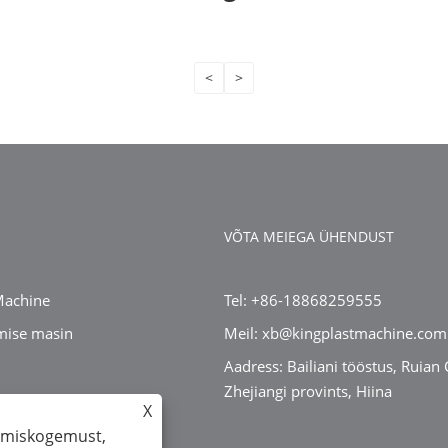
<
>
VÕTA MEIEGA ÜHENDUST
Machine
Tel: +86-18868259555
mise masin
Meil: xb@kingplastmachine.com
Aadress: Bailiani tööstus, Ruian C
Zhejiangi provints, Hiina
asin
X
vimiskogemust,