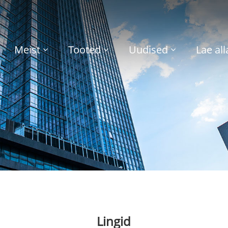
Meist
Tooted
Uudised
Lae all
Lingid