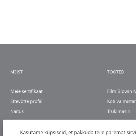
MEIST
TOOTED
Meie sertifikaat
Film Blowin 
Ettevõtte profiil
Koti valmista
Näitus
Trükimasin
Taaskasutusm
Kasutame küpsiseid, et pakkuda teile paremat sir