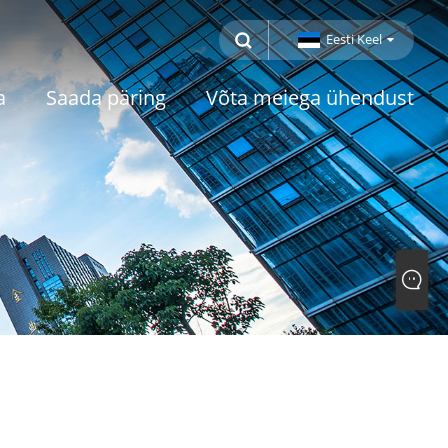
Eesti Keel
a
Saada päring
Võta meiega ühendust