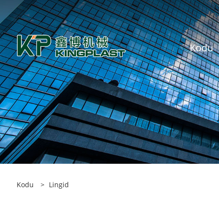
Kodu
Kodu
>
Lingid