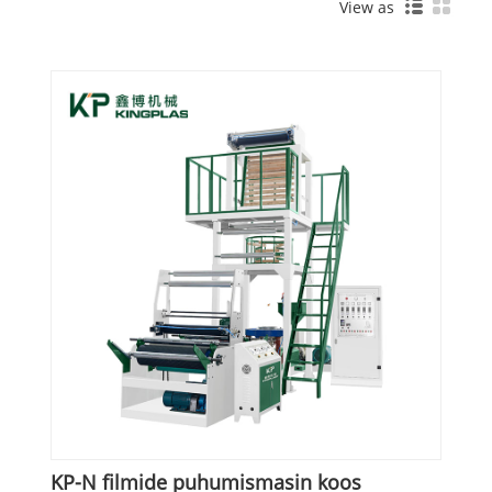
View as
KP-N filmide puhumismasin koos