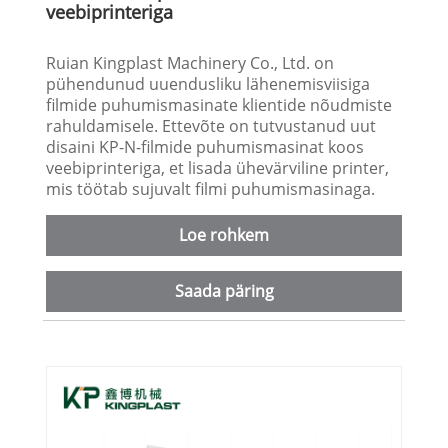
veebiprinteriga
Ruian Kingplast Machinery Co., Ltd. on
pühendunud uuendusliku lähenemisviisiga
filmide puhumismasinate klientide nõudmiste
rahuldamisele. Ettevõte on tutvustanud uut
disaini KP-N-filmide puhumismasinat koos
veebiprinteriga, et lisada ühevärviline printer,
mis töötab sujuvalt filmi puhumismasinaga.
Loe rohkem
Saada päring