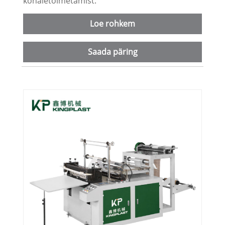
kohaletoimetamist.
Loe rohkem
Saada päring