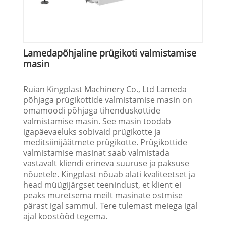
Lamedapõhjaline prügikoti valmistamise
masin
Ruian Kingplast Machinery Co., Ltd Lameda
põhjaga prügikottide valmistamise masin on
omamoodi põhjaga tihenduskottide
valmistamise masin. See masin toodab
igapäevaeluks sobivaid prügikotte ja
meditsiinijäätmete prügikotte. Prügikottide
valmistamise masinat saab valmistada
vastavalt kliendi erineva suuruse ja paksuse
nõuetele. Kingplast nõuab alati kvaliteetset ja
head müügijärgset teenindust, et klient ei
peaks muretsema meilt masinate ostmise
pärast igal sammul. Tere tulemast meiega igal
ajal koostööd tegema.