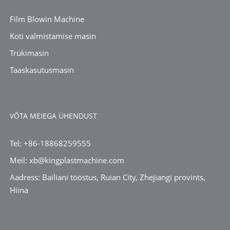
Film Blowin Machine
Koti valmistamise masin
Trükimasin
Taaskasutusmasin
VÕTA MEIEGA ÜHENDUST
Tel: +86-18868259555
Meil: xb@kingplastmachine.com
Aadress: Bailiani tööstus, Ruian City, Zhejiangi provints,
Hiina