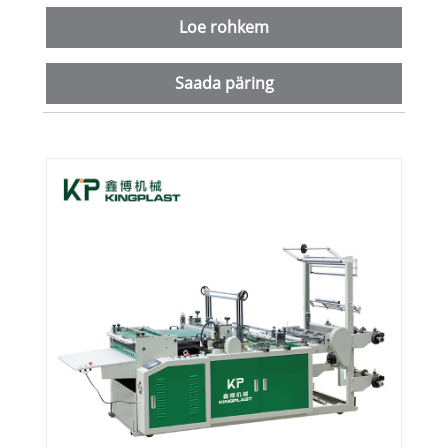
Loe rohkem
Saada päring