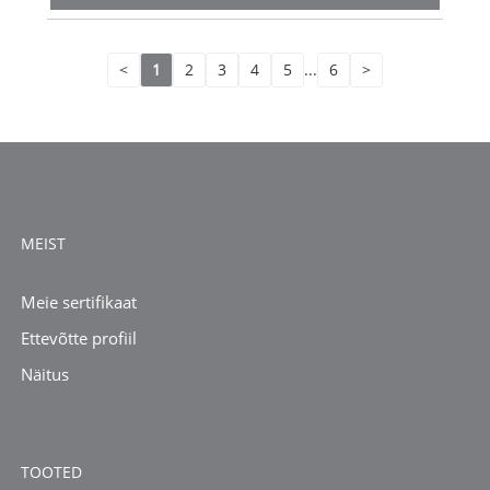
<
1
2
3
4
5
...
6
>
MEIST
Meie sertifikaat
Ettevõtte profiil
Näitus
TOOTED