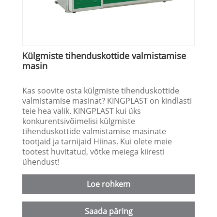
Külgmiste tihenduskottide valmistamise
masin
Kas soovite osta külgmiste tihenduskottide
valmistamise masinat? KINGPLAST on kindlasti
teie hea valik. KINGPLAST kui üks
konkurentsivõimelisi külgmiste
tihenduskottide valmistamise masinate
tootjaid ja tarnijaid Hiinas. Kui olete meie
tootest huvitatud, võtke meiega kiiresti
ühendust!
Loe rohkem
Saada päring